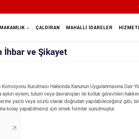
MAKAMLIK
ÇALDIRAN
MAHALLİ İDARELER
HİZMET
Van
 İhbar ve Şikayet
im Komisyonu Kurulması Hakkında Kanunun Uygulanmasına Dair Y
a aykırı eylem, tutum veya davranışları ile kolluk görevlileri hak
Bahçesaray
imlerine yazılı veya sözlü olarak doğrudan yapılabileceğiniz gibi, 
Başkale
daha kolay yapabilmeniz için örnek formlar sunulmuştur.
Çaldıran
/
Çatak