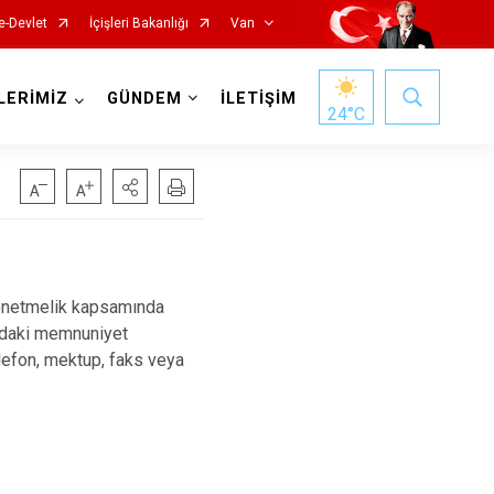
e-Devlet
İçişleri Bakanlığı
Van
LERİMİZ
GÜNDEM
İLETİŞİM
24
°C
önetmelik kapsamında
kındaki memnuniyet
Gürpınar
telefon, mektup, faks veya
Muradiye
Özalp
Saray