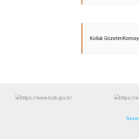
Kolluk GözetimKomis
Resmi