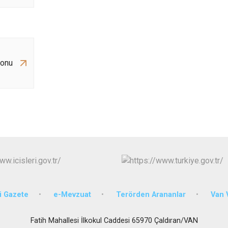
Edremit
Erciş
Gevaş
yonu
 Gazete
e-Mevzuat
Terörden Arananlar
Van V
Fatih Mahallesi İlkokul Caddesi 65970 Çaldıran/VAN