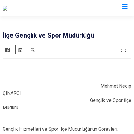
Van
İlçe Gençlik ve Spor Müdürlüğü
Bahçesaray
Gürpınar
Başkale
Muradiye
Çaldıran
Özalp
Çatak
Saray
Edremit
İpekyolu
Mehmet Necip
ÇINARCI
Erciş
Tuşba
Gençlik ve Spor İlçe
Gevaş
Müdürü
Gençlik Hizmetleri ve Spor İlçe Müdürlüğünün Görevleri: