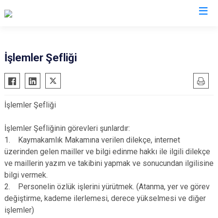
Van
İşlemler Şefliği
Bahçesaray
Gürpınar
Başkale
Muradiye
İşlemler Şefliği
Çaldıran
Özalp
Çatak
Saray
İşlemler Şefliğinin görevleri şunlardır:
Edremit
İpekyolu
1. Kaymakamlık Makamına verilen dilekçe, internet
üzerinden gelen mailler ve bilgi edinme hakkı ile ilgili dilekçe
Erciş
Tuşba
ve maillerin yazım ve takibini yapmak ve sonucundan ilgilisine
Gevaş
bilgi vermek.
2. Personelin özlük işlerini yürütmek. (Atanma, yer ve görev
değiştirme, kademe ilerlemesi, derece yükselmesi ve diğer
işlemler)