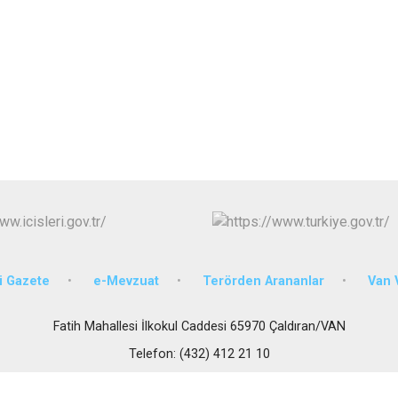
Edremit
Erciş
Gevaş
 Gazete
e-Mevzuat
Terörden Arananlar
Van V
Fatih Mahallesi İlkokul Caddesi 65970 Çaldıran/VAN
Telefon: (432) 412 21 10