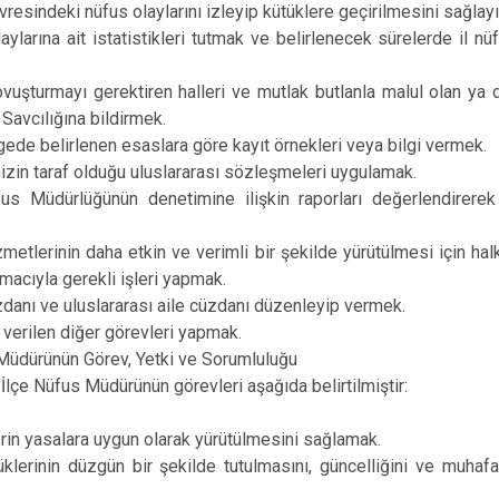
Edremit
vresindeki nüfus olaylarını izleyip kütüklere geçirilmesini sağlayı
aylarına ait istatistikleri tutmak ve belirlenecek sürelerde il n
Erciş
Gevaş
vuşturmayı gerektiren halleri ve mutlak butlanla malul olan ya d
Savcılığına bildirmek.
gede belirlenen esaslara göre kayıt örnekleri veya bilgi vermek.
izin taraf olduğu uluslararası sözleşmeleri uygulamak.
fus Müdürlüğünün denetimine ilişkin raporları değerlendirer
zmetlerinin daha etkin ve verimli bir şekilde yürütülmesi için hal
acıyla gerekli işleri yapmak.
zdanı ve uluslararası aile cüzdanı düzenleyip vermek.
a verilen diğer görevleri yapmak.
 Müdürünün Görev, Yetki ve Sorumluluğu
lçe Nüfus Müdürünün görevleri aşağıda belirtilmiştir:
rin yasalara uygun olarak yürütülmesini sağlamak.
üklerinin düzgün bir şekilde tutulmasını, güncelliğini ve muha
.