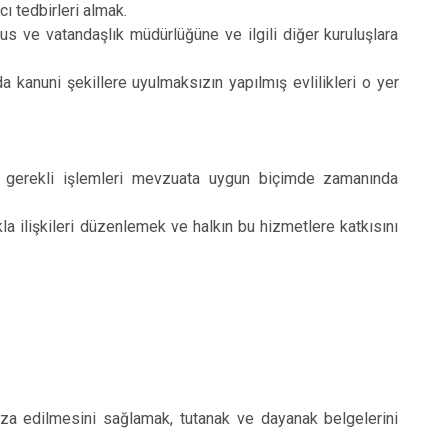
İpekyolu
cı tedbirleri almak.
üfus ve vatandaşlık müdürlüğüne ve ilgili diğer kuruluşlara
Tuşba
a kanuni şekillere uyulmaksızın yapılmış evlilikleri o yer
ek gerekli işlemleri mevzuata uygun biçimde zamanında
kla ilişkileri düzenlemek ve halkın bu hizmetlere katkısını
faza edilmesini sağlamak, tutanak ve dayanak belgelerini