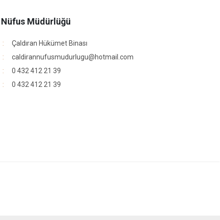
e Nüfus Müdürlüğü
Çaldıran Hükümet Binası
caldirannufusmudurlugu@hotmail.com
0 432 412 21 39
0 432 412 21 39