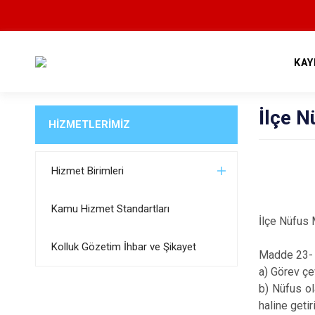
KAY
İlçe N
HİZMETLERİMİZ
Fa
İl
Hizmet Birimleri
Kamu Hizmet Standartları
İlçe Nüfus
Kolluk Gözetim İhbar ve Şikayet
Madde 23- İ
a) Görev çe
b) Nüfus ol
haline geti