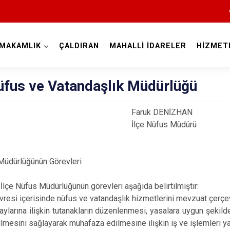
MAKAMLIK
ÇALDIRAN
MAHALLİ İDARELER
HİZMET
Van
üfus ve Vatandaşlık Müdürlüğü
ruk DENİZHAN
çe Nüfus Müdürü
Bahçesaray
 Müdürlüğünün Görevleri
Başkale
lçe Nüfus Müdürlüğünün görevleri aşağıda belirtilmiştir:
Çaldıran
vresi içerisinde nüfus ve vatandaşlık hizmetlerini mevzuat çer
aylarına ilişkin tutanakların düzenlenmesi, yasalara uygun şekild
Çatak
rilmesini sağlayarak muhafaza edilmesine ilişkin iş ve işlemleri 