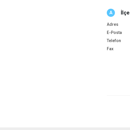
İlç
A
Adres
E-Posta
Telefon
Fax