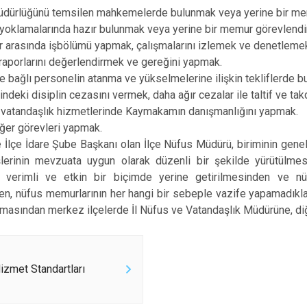
üdürlüğünü temsilen mahkemelerde bulunmak veya yerine bir mem
 yoklamalarında hazır bulunmak veya yerine bir memur görevlend
r arasında işbölümü yapmak, çalışmalarını izlemek ve denetleme
raporlarını değerlendirmek ve gereğini yapmak.
e bağlı personelin atanma ve yükselmelerine ilişkin tekliflerde 
çindeki disiplin cezasını vermek, daha ağır cezalar ile taltif ve t
e vatandaşlık hizmetlerinde Kaymakamın danışmanlığını yapmak.
diğer görevleri yapmak.
de İlçe İdare Şube Başkanı olan İlçe Nüfus Müdürü, biriminin gen
lerinin mevzuata uygun olarak düzenli bir şekilde yürütülmes
 verimli ve etkin bir biçimde yerine getirilmesinden ve nü
n, nüfus memurlarının her hangi bir sebeple vazife yapamadıklar
ılmasından merkez ilçelerde İl Nüfus ve Vatandaşlık Müdürüne, d
zmet Standartları