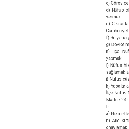
c) Görev çe
d) Nüfus ol
vermek.
e) Cezai ko
Cumhuriyet 
f) Bu yöner
g) Devletim
h) İlçe Nü
yapmak.
i) Nüfus hi
sağlamak am
j) Nüfus cü
k) Yasalarl
İlçe Nüfus
Madde 24- İ
I-
a) Hizmetle
b) Aile küt
onaylamak