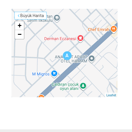
Büyük Harita
+
−
A
Leaflet