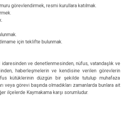
uru görevlendirmek, resmi kurullara katılmak.
irmek.
k.
bulunmak.
akdirname için teklifte bulunmak.
el idaresinden ve denetlenmesinden, nüfus, vatandaşlık ve
inden, haberleşmelerin ve kendisine verilen görevlerin
fus kütüklerinin düzgün bir şekilde tutulup muhafaza
ı veya görevi başında olmadıkları zamanlarda bunlara ait
iğer ilçelerde Kaymakama karşı sorumludur.