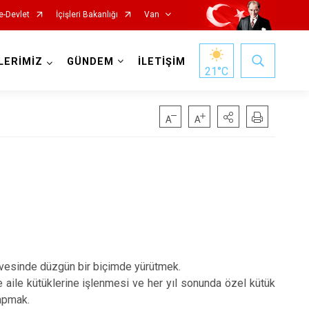
e-Devlet
İçişleri Bakanlığı
Van
LERİMİZ
GÜNDEM
İLETİŞİM
21
°C
Gürpınar
Muradiye
Özalp
çevesinde düzgün bir biçimde yürütmek.
e aile kütüklerine işlenmesi ve her yıl sonunda özel kütük
Saray
yapmak.