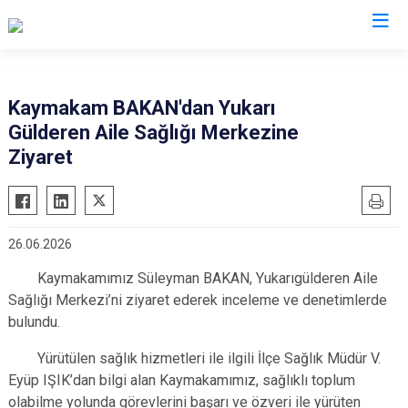
Van
Kaymakam BAKAN'dan Yukarı
Gülderen Aile Sağlığı Merkezine
Bahçesaray
Gürpınar
Ziyaret
Başkale
Muradiye
Çaldıran
Özalp
Çatak
Saray
26.06.2026
Edremit
İpekyolu
Kaymakamımız Süleyman BAKAN, Yukarıgülderen Aile
Erciş
Tuşba
Sağlığı Merkezi’ni ziyaret ederek inceleme ve denetimlerde
Gevaş
bulundu.
Yürütülen sağlık hizmetleri ile ilgili İlçe Sağlık Müdür V.
Eyüp IŞIK’dan bilgi alan Kaymakamımız, sağlıklı toplum
olabilme yolunda görevlerini başarı ve özveri ile yürüten